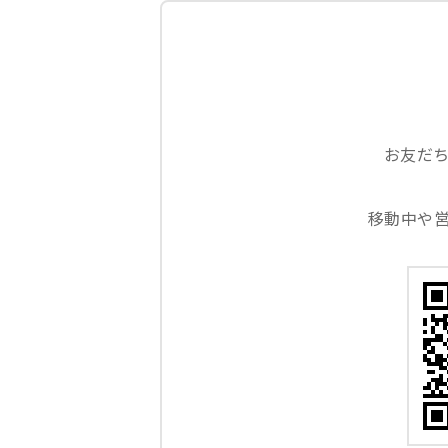
お友だ
移動中や