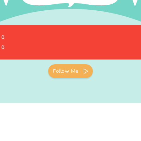
 0
 0
Follow Me