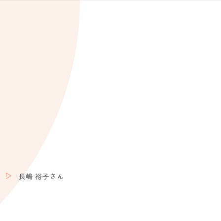
長嶋 裕子さん