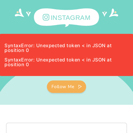
INSTAGRAM
SyntaxError: Unexpected token < in JSON at
position 0
SyntaxError: Unexpected token < in JSON at
position 0
Follow Me