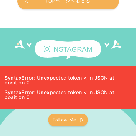
TOPページへもどる
INSTAGRAM
SyntaxError: Unexpected token < in JSON at
position 0
SyntaxError: Unexpected token < in JSON at
position 0
Follow Me